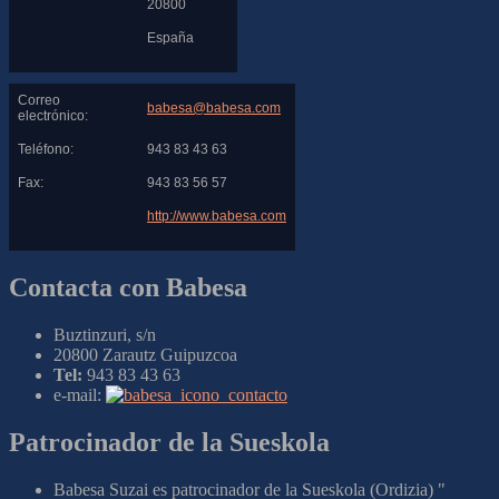
20800
España
Correo
babesa@babesa.com
electrónico:
Teléfono:
943 83 43 63
Fax:
943 83 56 57
http://www.babesa.com
Contacta con Babesa
Buztinzuri, s/n
20800 Zarautz Guipuzcoa
Tel:
943 83 43 63
e-mail:
Patrocinador de la Sueskola
Babesa Suzai es patrocinador de la Sueskola (Ordizia) "