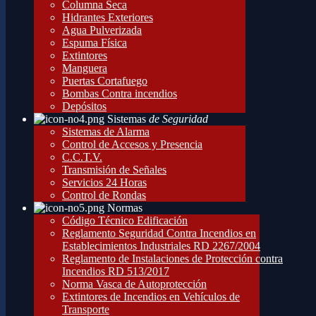
Columna Seca
Hidrantes Exteriores
Agua Pulverizada
Espuma Física
Extintores
Manguera
Puertas Cortafuego
Bombas Contra incendios
Depósitos
Sistemas
de Seguridad
Sistemas de Alarma
Control de Accesos y Presencia
C.C.T.V.
Transmisión de Señales
Servicios 24 Horas
Control de Rondas
Normas
Código Técnico Edificación
Reglamento Seguridad Contra Incendios en
Establecimientos Industriales RD 2267/2004
Reglamento de Instalaciones de Protección contra
Incendios RD 513/2017
Norma Vasca de Autoprotección
Extintores de Incendios en Vehículos de
Transporte